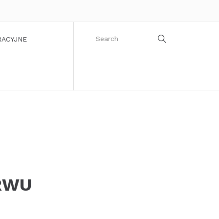
RACYJNE
RWU