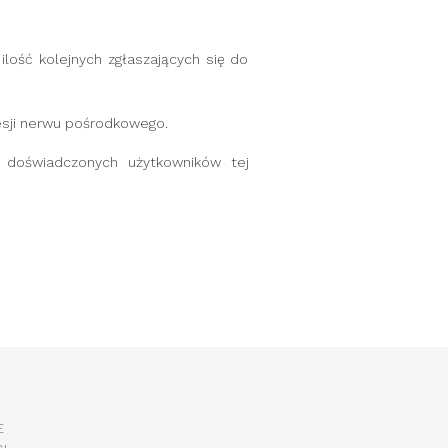
ość kolejnych zgłaszających się do
i nerwu pośrodkowego.
j doświadczonych użytkowników tej
E