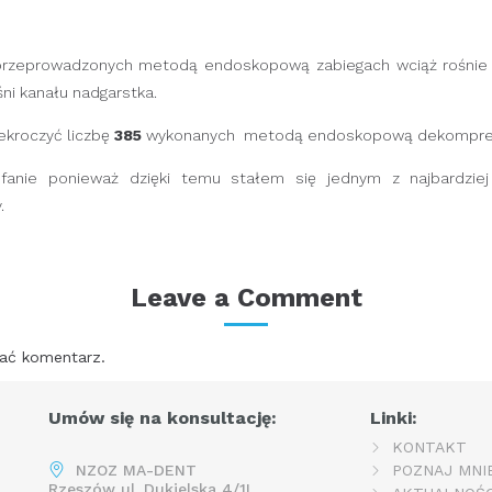
rzeprowadzonych metodą endoskopową zabiegach wciąż rośnie il
ni kanału nadgarstka.
ekroczyć liczbę
385
wykonanych metodą endoskopową dekompresj
fanie ponieważ dzięki temu stałem się jednym z najbardzie
.
Leave a Comment
ać komentarz.
Umów się na konsultację:
Linki:
KONTAKT
NZOZ MA-DENT
POZNAJ MNI
Rzeszów ul. Dukielska 4/1L