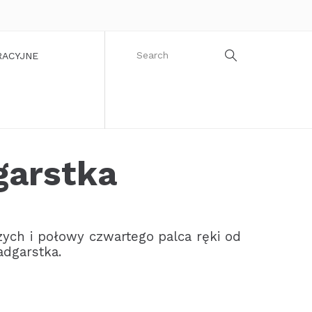
RACYJNE
garstka
zych i połowy czwartego palca ręki od
dgarstka.