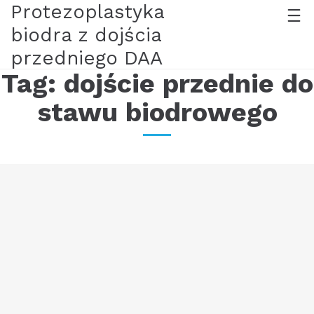
Protezoplastyka
biodra z dojścia
przedniego DAA
Tag:
dojście przednie do
stawu biodrowego
Małoinwazyjna protezoplastyka stawu
biodrowego z dostępu przedniego LDAA.
Sticky
25/12/21
Obecnie większość tj. 97% zabiegów protezoplastyki
stawów biodrowych wykonuję używając
małoinwazyjnego dostępu przedniego