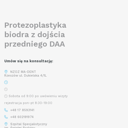
READ MORE
Protezoplastyka
biodra z dojścia
przedniego DAA
Umów się na konsultację:
NZOZ MA-DENT
Rzeszów ul. Dukielska 4/1L
Sobota od 9:00 po uwówieniu wizyty
rejestracja pon-pt 8:30-19:00
+48 17 8593141
+48 602191974
Szpital Specjalistyczny
im. Świętej Rodziny