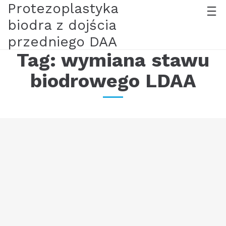
Protezoplastyka
biodra z dojścia
przedniego DAA
Tag:
wymiana stawu
biodrowego LDAA
Szkolenie z techniki protezoplastyki stawu
biodrowego techniką LDAA
22/04/23