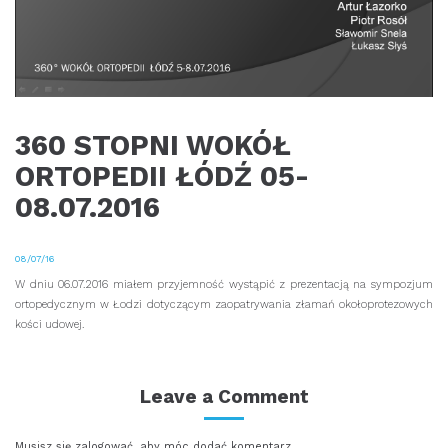
360 STOPNI WOKÓŁ
ORTOPEDII ŁÓDŹ 05-
08.07.2016
08/07/16
W dniu 06.07.2016 miałem przyjemność wystąpić z prezentacją na sympozjum
ortopedycznym w Łodzi dotyczącym zaopatrywania złamań okołoprotezowych
kości udowej.
Leave a Comment
Musisz się
zalogować
, aby móc dodać komentarz.