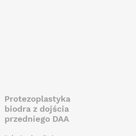
sprawnie powróciło do zdrowia zadziwiając tym nie tylko
rodzinę, ale i samych siebie.
Zadowolenie i szybki powrót do zdrowia moich pacjentów
jest dla mnie „paliwem” do rozwoju i doskonalenia własnej
techniki operacyjnej oraz potwierdzeniem słuszności już
podjętego trudu. Obserwacja szczęśliwych i zadowolonych
chorych to niezwykle przyjemne i satysfakcjonujące osobiste
doświadczenie dodające mi sił w trudnej codziennej pracy.
READ MORE
Protezoplastyka
biodra z dojścia
przedniego DAA