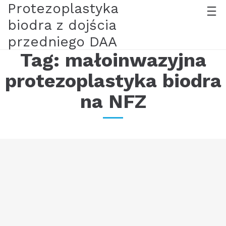
Protezoplastyka
biodra z dojścia
przedniego DAA
Tag:
małoinwazyjna
protezoplastyka biodra
na NFZ
Rehabilitacja po protezoplastyce stawu
biodrowego.
Sticky
31/03/23
Skuteczność i tempo rehabilitacji, czas powrotu do pracy jak
również ograniczenia w aktywności ruchowej po
protezoplastyce stawu biodrowego związane są ściśle ze