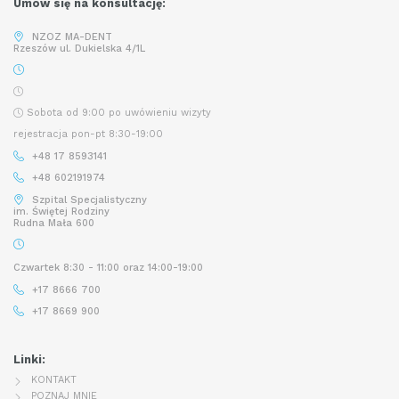
Umów się na konsultację:
NZOZ MA-DENT
Rzeszów ul. Dukielska 4/1L
Sobota od 9:00 po uwówieniu wizyty
rejestracja pon-pt 8:30-19:00
+48 17 8593141
+48 602191974
Szpital Specjalistyczny
im. Świętej Rodziny
Rudna Mała 600
Czwartek 8:30 - 11:00 oraz 14:00-19:00
+17 8666 700
+17 8669 900
Linki:
KONTAKT
POZNAJ MNIE