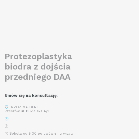
podjętego trudu. Obserwacja szczęśliwych i zadowolonych
chorych to niezwykle przyjemne i satysfakcjonujące osobiste
doświadczenie dodające mi sił w trudnej codziennej pracy.
READ MORE
Protezoplastyka
biodra z dojścia
przedniego DAA
Umów się na konsultację:
NZOZ MA-DENT
Rzeszów ul. Dukielska 4/1L
Sobota od 9:00 po uwówieniu wizyty