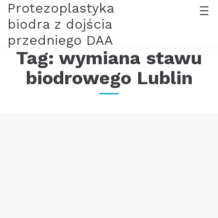
Protezoplastyka
biodra z dojścia
przedniego DAA
Tag:
wymiana stawu
biodrowego Lublin
Szkolenie z techniki protezoplastyki stawu
biodrowego techniką LDAA
22/04/23